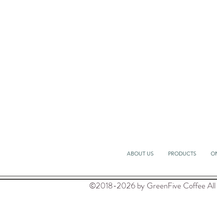
ABOUT US
PRODUCTS
O
©2018-2026 by GreenFive Coffee All 