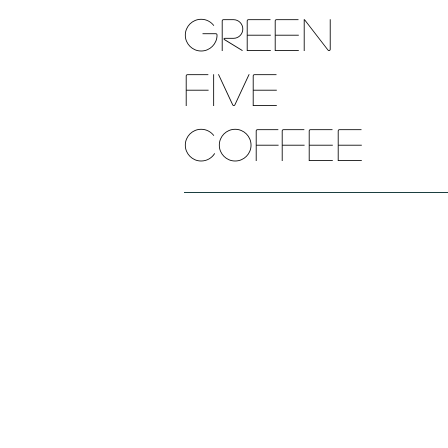
Green
five
​coffee