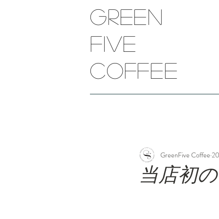
Green
five
​coffee
GreenFive Coffee
2
当店初の