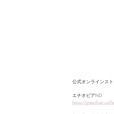
公式オンラインスト
エチオピアND
https://greenfive-cof