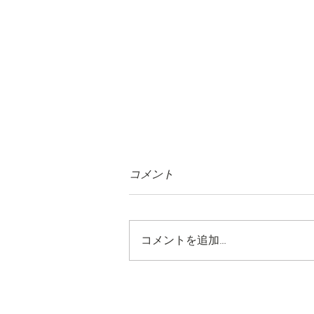
コメント
コメントを追加…
出版記念セミナー！抽出の構
造を再定義します