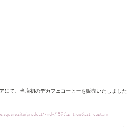
アにて、当店初のデカフェコーヒーを販売いたしました
fee.square.site/product/-nd-/159?cs=true&cst=custom