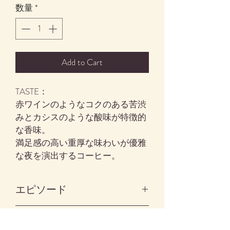
数量
*
Add to Cart
TASTE：
赤ワインのようなコクのある苦渋
みとカシスのような酸味が特徴的
な香味。
満足感の高い重厚な味わいが優雅
な夜を演出するコーヒー。
エピソード
コーヒー界にケニアあり。世界で
香味評価
も有数の高品質コーヒー生産国で