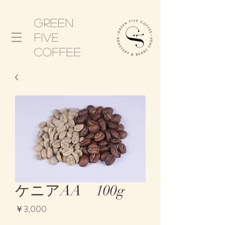
Green
five
​coffee
ケニアAA 100g
価
￥3,000
格