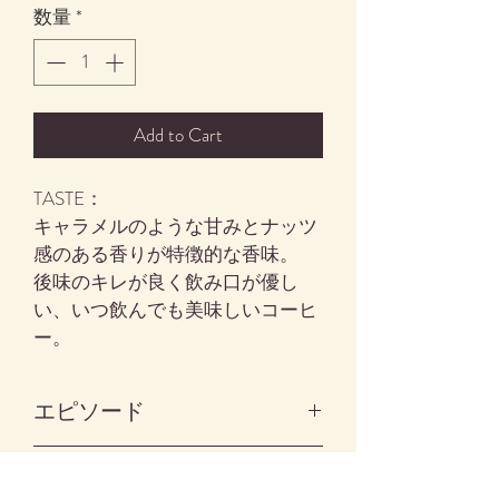
数量
*
Add to Cart
TASTE：
キャラメルのような甘みとナッツ
感のある香りが特徴的な香味。
後味のキレが良く飲み口が優し
い、いつ飲んでも美味しいコーヒ
ー。
エピソード
ブラジルと言えば、ご存知世界一
香味評価
の生産量を誇るコーヒー大国で