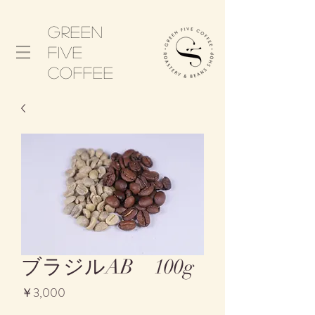
Green
five
​coffee
ブラジルAB 100g
価
￥3,000
格