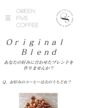
Green
five
​coffee
Ｏｒｉｇｉｎａｌ
Ｂｌｅｎｄ
​あなたの好みに合わせたブレンドを
作りませんか？
Q、お好みのコーヒーは次のうちどれ？