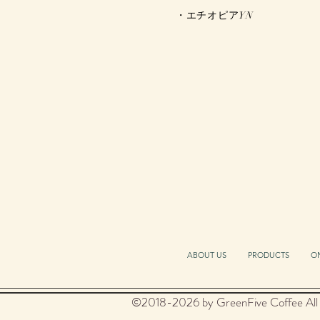
​・エチオピアYN
ABOUT US
PRODUCTS
O
©2018-2026 by GreenFive Coffee All 