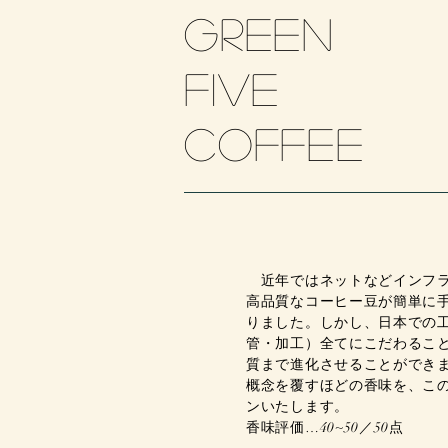
Green
five
​coffee
近年ではネットなどインフラ
高品質なコーヒー豆が簡単に
りました。しかし、日本での
管・加工）全てにこだわるこ
質まで進化させることができ
概念を覆すほどの香味を、こ
ンいたします。
香味評価…40~50／50点