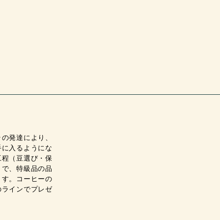
の発達により、
手に入るようにな
工程（豆選び・保
とで、特級品の品
ます。コーヒーの
のラインでプレゼ