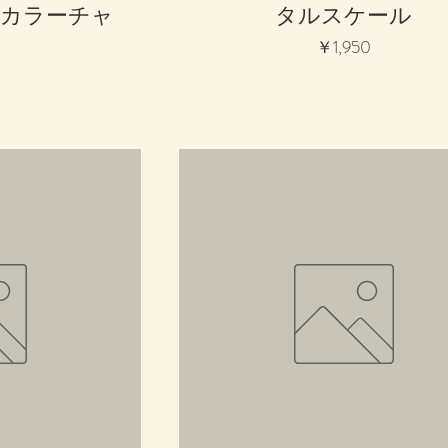
カラーチャ
タルスケール
価格
￥1,950
0