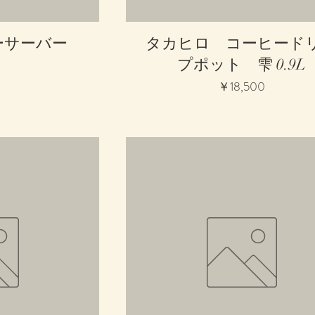
ュー
クイックビュー
ーサーバー
タカヒロ コーヒード
プポット 雫 0.9L
0
価格
￥18,500