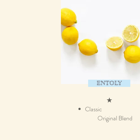
ENTOLY
★
​Classic
​​ O
riginal Blend