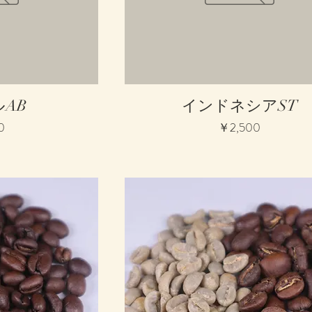
ュー
クイックビュー
AB
インドネシアST
価格
0
￥2,500