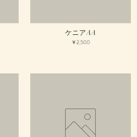
クイックビュー
ケニアAA
価格
￥2,500