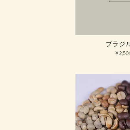
クイックビ
ブラジル
価格
￥2,50