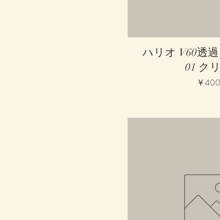
クイックビ
ハリオ V60透
01 ク
価格
￥40