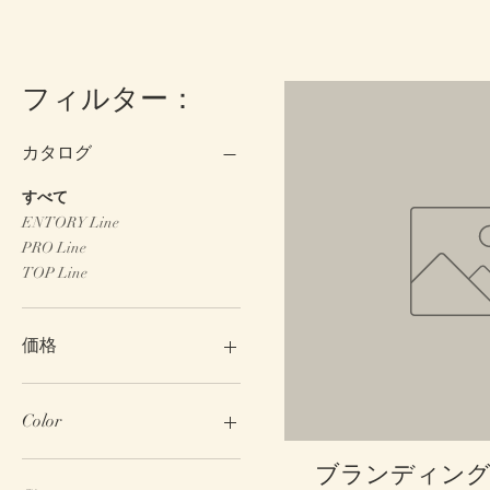
フィルター：
カタログ
すべて
ENTORY Line
PRO Line
TOP Line
価格
￥13
￥18,500
Color
クイックビ
ブランディン