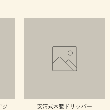
クイックビュー
デジ
安清式木製ドリッパー