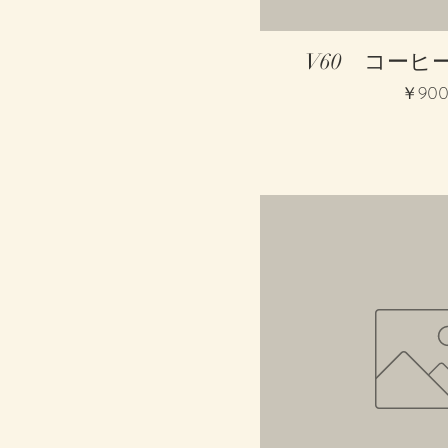
クイックビ
V60 コーヒ
価格
￥90