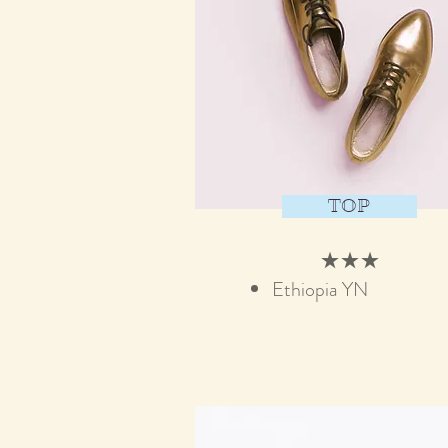
TOP
★★★
​Ethiopia YN