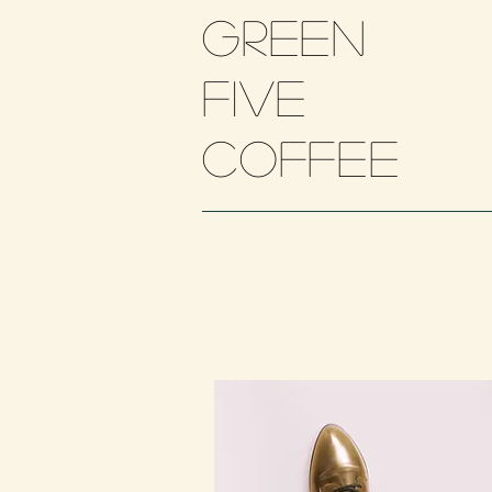
Green
five
​coffee