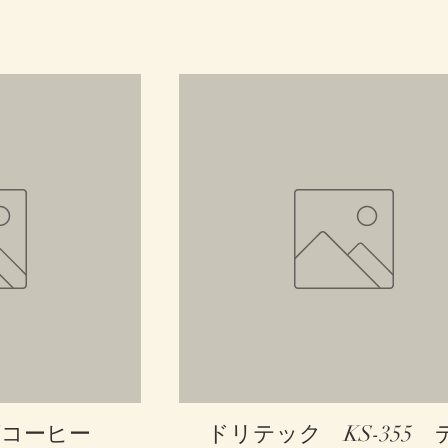
ュー
クイックビュー
グコーヒー
ドリテック KS-355 