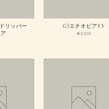
ュー
クイックビュー
過ドリッパー
G5エチオピアYN
リア
価格
￥3,500
0