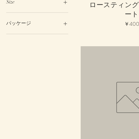
Size
ロースティング
ート
300Gr
価格
パッケージ
￥40
ボトル
袋