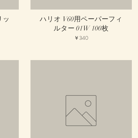
クイックビュー
リッ
ハリオ V60用ペーパーフィ
ルター 01W 100枚
価格
￥340